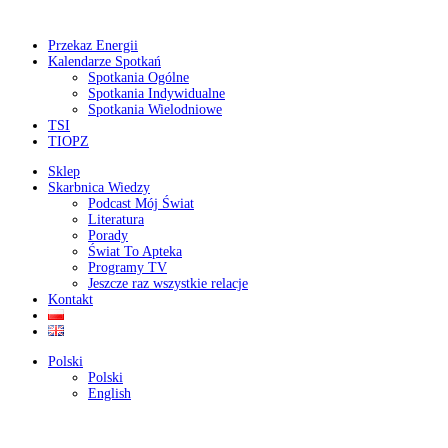
Przekaz Energii
Kalendarze Spotkań
Spotkania Ogólne
Spotkania Indywidualne
Spotkania Wielodniowe
TSI
TIOPZ
Sklep
Skarbnica Wiedzy
Podcast Mój Świat
Literatura
Porady
Świat To Apteka
Programy TV
Jeszcze raz wszystkie relacje
Kontakt
Polski
Polski
English