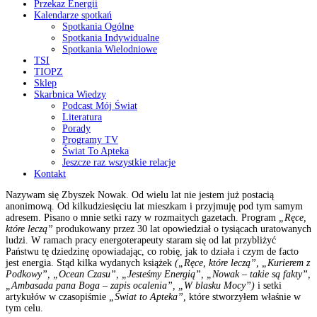
Przekaz Energii
Kalendarze spotkań
Spotkania Ogólne
Spotkania Indywidualne
Spotkania Wielodniowe
TSI
TIOPZ
Sklep
Skarbnica Wiedzy
Podcast Mój Świat
Literatura
Porady
Programy TV
Świat To Apteka
Jeszcze raz wszystkie relacje
Kontakt
Nazywam się Zbyszek Nowak. Od wielu lat nie jestem już postacią
anonimową. Od kilkudziesięciu lat mieszkam i przyjmuję pod tym samym
adresem. Pisano o mnie setki razy w rozmaitych gazetach. Program
„Ręce,
które leczą”
produkowany przez 30 lat opowiedział o tysiącach uratowanych
ludzi. W ramach pracy energoterapeuty staram się od lat przybliżyć
Państwu tę dziedzinę opowiadając, co robię, jak to działa i czym de facto
jest energia. Stąd kilka wydanych książek
(„Ręce, które leczą”, „Kurierem z
Podkowy”, „Ocean Czasu”, „Jesteśmy Energią”, „Nowak – takie są fakty”,
„Ambasada pana Boga – zapis ocalenia”, „W blasku Mocy”)
i setki
artykułów w czasopiśmie
„Świat to Apteka”,
które stworzyłem właśnie w
tym celu.