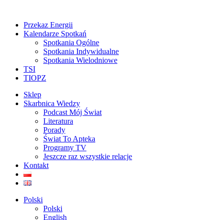
Przekaz Energii
Kalendarze Spotkań
Spotkania Ogólne
Spotkania Indywidualne
Spotkania Wielodniowe
TSI
TIOPZ
Sklep
Skarbnica Wiedzy
Podcast Mój Świat
Literatura
Porady
Świat To Apteka
Programy TV
Jeszcze raz wszystkie relacje
Kontakt
Polski
Polski
English