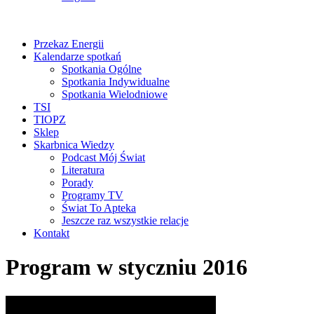
Przekaz Energii
Kalendarze spotkań
Spotkania Ogólne
Spotkania Indywidualne
Spotkania Wielodniowe
TSI
TIOPZ
Sklep
Skarbnica Wiedzy
Podcast Mój Świat
Literatura
Porady
Programy TV
Świat To Apteka
Jeszcze raz wszystkie relacje
Kontakt
Program w styczniu 2016