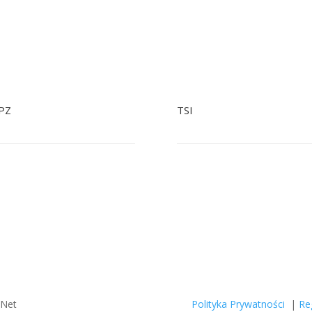
PZ
TSI
+48 22 758 92 34
+48 799041979
48 601 244 903 Tylko SMS
+48 22 758 93 07
tiopz@nowak.pl
tsi@nowak.pl
zNet
Polityka Prywatności
|
Re