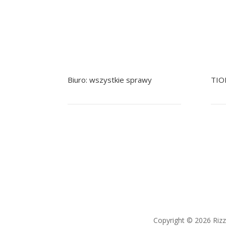
Biuro: wszystkie sprawy
TIO
+48 799 041 979
+48 22 758 92 92
+
pomoc@nowak.pl
Copyright © 2026 Riz