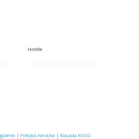
Hotele
+48 22 758 92 92 Rezerwacje
+48 601 244 502 Recepcja
poczta@nowak.pl
gulamin
|
Polityka zwrotów
|
Klauzula RODO