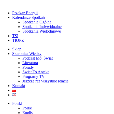
Przekaz Energii
Kalendarze Spotkań
Spotkania Ogólne
Spotkania Indywidualne
Spotkania Wielodniowe
TSI
TIOPZ
Sklep
Skarbnica Wiedzy
Podcast Mój Świat
Literatura
Porady
Świat To Apteka
Programy TV
Jeszcze raz wszystkie relacje
Kontakt
Polski
Polski
English