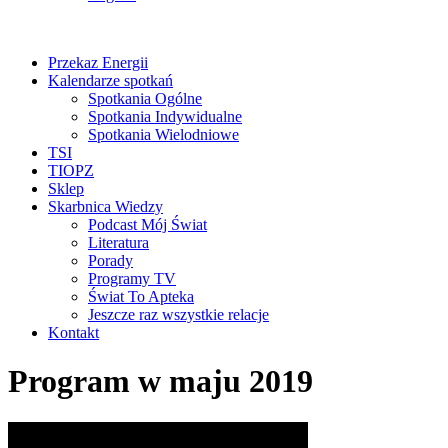
Przekaz Energii
Kalendarze spotkań
Spotkania Ogólne
Spotkania Indywidualne
Spotkania Wielodniowe
TSI
TIOPZ
Sklep
Skarbnica Wiedzy
Podcast Mój Świat
Literatura
Porady
Programy TV
Świat To Apteka
Jeszcze raz wszystkie relacje
Kontakt
Program w maju 2019