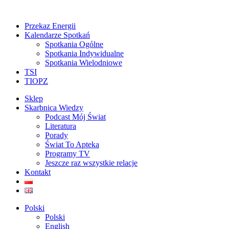
Przekaz Energii
Kalendarze Spotkań
Spotkania Ogólne
Spotkania Indywidualne
Spotkania Wielodniowe
TSI
TIOPZ
Sklep
Skarbnica Wiedzy
Podcast Mój Świat
Literatura
Porady
Świat To Apteka
Programy TV
Jeszcze raz wszystkie relacje
Kontakt
Polski
Polski
English