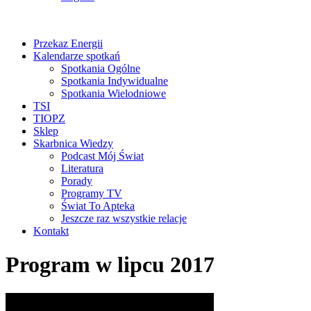
Przekaz Energii
Kalendarze spotkań
Spotkania Ogólne
Spotkania Indywidualne
Spotkania Wielodniowe
TSI
TIOPZ
Sklep
Skarbnica Wiedzy
Podcast Mój Świat
Literatura
Porady
Programy TV
Świat To Apteka
Jeszcze raz wszystkie relacje
Kontakt
Program w lipcu 2017