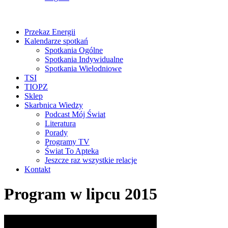
Przekaz Energii
Kalendarze spotkań
Spotkania Ogólne
Spotkania Indywidualne
Spotkania Wielodniowe
TSI
TIOPZ
Sklep
Skarbnica Wiedzy
Podcast Mój Świat
Literatura
Porady
Programy TV
Świat To Apteka
Jeszcze raz wszystkie relacje
Kontakt
Program w lipcu 2015