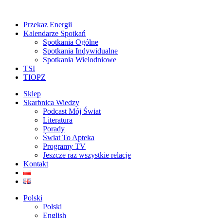
Przekaz Energii
Kalendarze Spotkań
Spotkania Ogólne
Spotkania Indywidualne
Spotkania Wielodniowe
TSI
TIOPZ
Sklep
Skarbnica Wiedzy
Podcast Mój Świat
Literatura
Porady
Świat To Apteka
Programy TV
Jeszcze raz wszystkie relacje
Kontakt
Polski
Polski
English