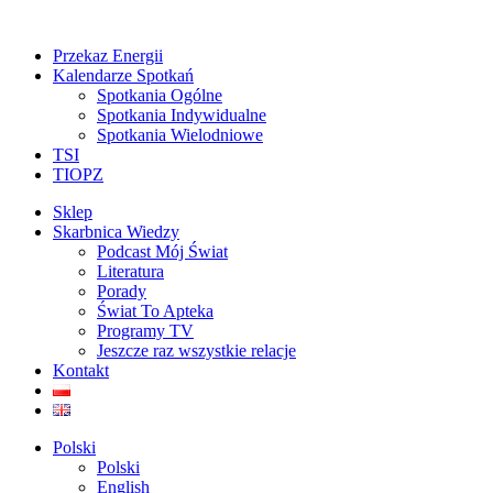
Przekaz Energii
Kalendarze Spotkań
Spotkania Ogólne
Spotkania Indywidualne
Spotkania Wielodniowe
TSI
TIOPZ
Sklep
Skarbnica Wiedzy
Podcast Mój Świat
Literatura
Porady
Świat To Apteka
Programy TV
Jeszcze raz wszystkie relacje
Kontakt
Polski
Polski
English