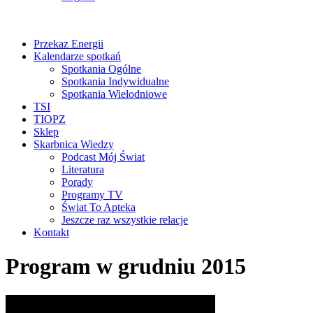
Przekaz Energii
Kalendarze spotkań
Spotkania Ogólne
Spotkania Indywidualne
Spotkania Wielodniowe
TSI
TIOPZ
Sklep
Skarbnica Wiedzy
Podcast Mój Świat
Literatura
Porady
Programy TV
Świat To Apteka
Jeszcze raz wszystkie relacje
Kontakt
Program w grudniu 2015