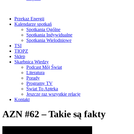
Przekaz Energii
Kalendarze spotkań
Spotkania Ogólne
Spotkania Indywidualne
Spotkania Wielodniowe
TSI
TIOPZ
Sklep
Skarbnica Wiedzy
Podcast Mój Świat
Literatura
Porady
Programy TV
Świat To Apteka
Jeszcze raz wszystkie relacje
Kontakt
AZN #62 – Takie są fakty