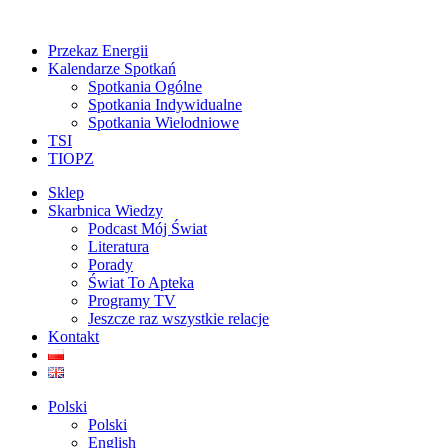
Przekaz Energii
Kalendarze Spotkań
Spotkania Ogólne
Spotkania Indywidualne
Spotkania Wielodniowe
TSI
TIOPZ
Sklep
Skarbnica Wiedzy
Podcast Mój Świat
Literatura
Porady
Świat To Apteka
Programy TV
Jeszcze raz wszystkie relacje
Kontakt
Polski
Polski
English