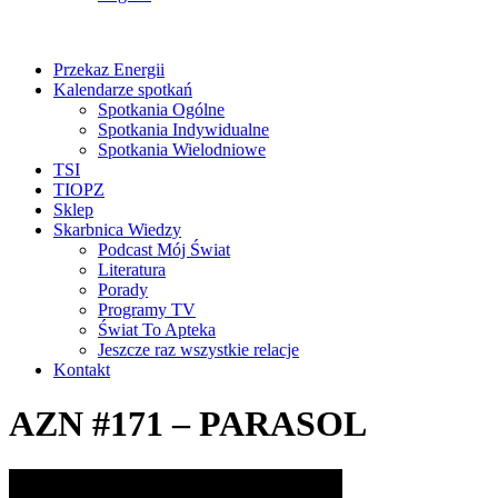
Przekaz Energii
Kalendarze spotkań
Spotkania Ogólne
Spotkania Indywidualne
Spotkania Wielodniowe
TSI
TIOPZ
Sklep
Skarbnica Wiedzy
Podcast Mój Świat
Literatura
Porady
Programy TV
Świat To Apteka
Jeszcze raz wszystkie relacje
Kontakt
AZN #171 – PARASOL