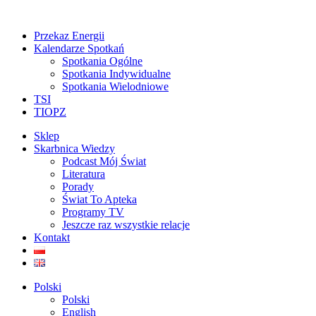
Przekaz Energii
Kalendarze Spotkań
Spotkania Ogólne
Spotkania Indywidualne
Spotkania Wielodniowe
TSI
TIOPZ
Sklep
Skarbnica Wiedzy
Podcast Mój Świat
Literatura
Porady
Świat To Apteka
Programy TV
Jeszcze raz wszystkie relacje
Kontakt
Polski
Polski
English