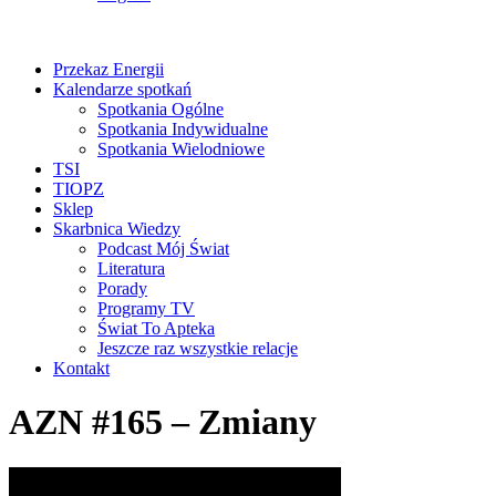
Przekaz Energii
Kalendarze spotkań
Spotkania Ogólne
Spotkania Indywidualne
Spotkania Wielodniowe
TSI
TIOPZ
Sklep
Skarbnica Wiedzy
Podcast Mój Świat
Literatura
Porady
Programy TV
Świat To Apteka
Jeszcze raz wszystkie relacje
Kontakt
AZN #165 – Zmiany