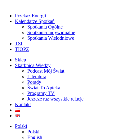
Przekaz Energii
Kalendarze Spotkań
Spotkania Ogólne
Spotkania Indywidualne
Spotkania Wielodniowe
TSI
TIOPZ
Sklep
Skarbnica Wiedzy
Podcast Mój Świat
Literatura
Porady
Świat To Apteka
Programy TV
Jeszcze raz wszystkie relacje
Kontakt
Polski
Polski
English