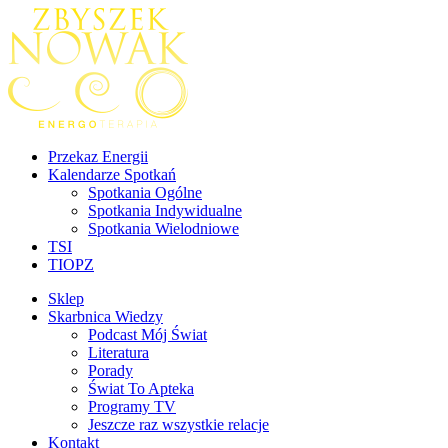
Przekaz Energii
Kalendarze Spotkań
Spotkania Ogólne
Spotkania Indywidualne
Spotkania Wielodniowe
TSI
TIOPZ
Sklep
Skarbnica Wiedzy
Podcast Mój Świat
Literatura
Porady
Świat To Apteka
Programy TV
Jeszcze raz wszystkie relacje
Kontakt