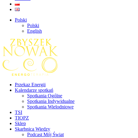
Polski
Polski
English
Przekaz Energii
Kalendarze spotkań
Spotkania Ogólne
Spotkania Indywidualne
Spotkania Wielodniowe
TSI
TIOPZ
Sklep
Skarbnica Wiedzy
Podcast Mój Świat