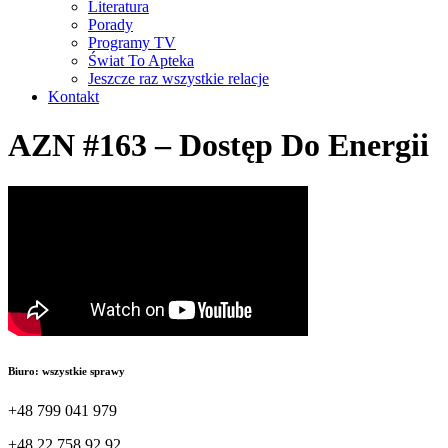
Literatura
Porady
Programy TV
Świat To Apteka
Jeszcze raz wszystkie relacje
Kontakt
AZN #163 – Dostęp Do Energii
Biuro: wszystkie sprawy
+48 799 041 979
+48 22 758 92 92