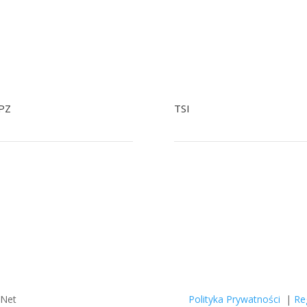
PZ
TSI
+48 22 758 92 34
+48 799041979
48 601 244 903 Tylko SMS
+48 22 758 93 07
tiopz@nowak.pl
tsi@nowak.pl
zNet
Polityka Prywatności
|
Re