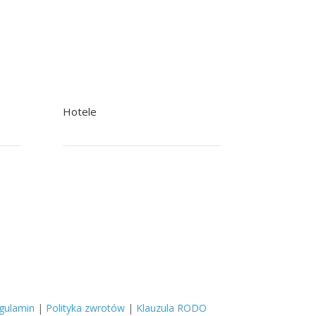
Hotele
+48 22 758 92 92 Rezerwacje
+48 601 244 502 Recepcja
poczta@nowak.pl
gulamin
|
Polityka zwrotów
|
Klauzula RODO