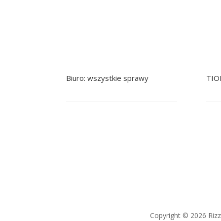
Biuro: wszystkie sprawy
TIO
+48 799 041 979
+48 22 758 92 92
+
pomoc@nowak.pl
Copyright © 2026 Riz