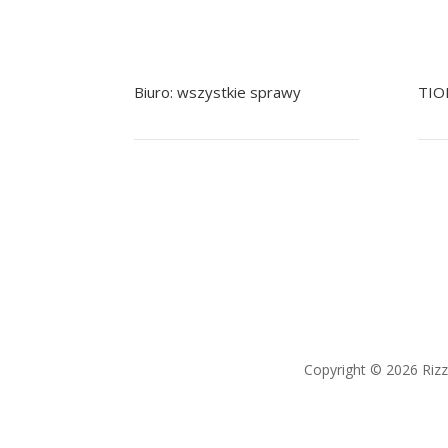
Biuro: wszystkie sprawy
TIO
+48 799 041 979
+48 22 758 92 92
+
pomoc@nowak.pl
Copyright © 2026 Riz