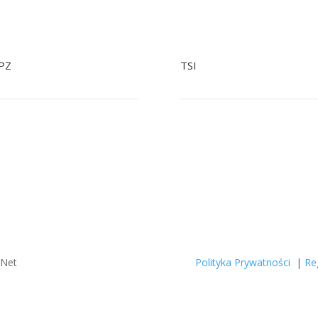
PZ
TSI
+48 22 758 92 34
+48 799041979
48 601 244 903 Tylko SMS
+48 22 758 93 07
tiopz@nowak.pl
tsi@nowak.pl
zNet
Polityka Prywatności
|
Re