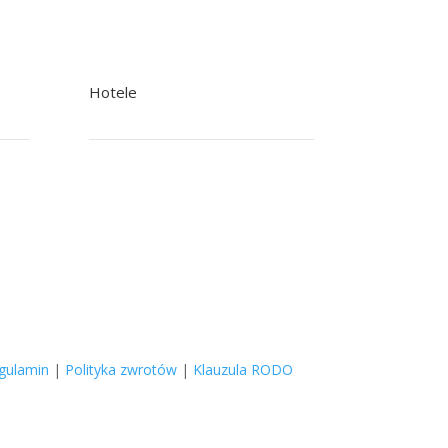
Hotele
+48 22 758 92 92 Rezerwacje
+48 601 244 502 Recepcja
poczta@nowak.pl
gulamin
|
Polityka zwrotów
|
Klauzula RODO