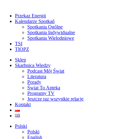
Przekaz Energii
Kalendarze Spotkań
Spotkania Ogólne
Spotkania Indywidualne
Spotkania Wielodniowe
TSI
TIOPZ
Sklep
Skarbnica Wiedzy
Podcast Mój Świat
Literatura
Porady
Świat To Apteka
Programy TV
Jeszcze raz wszystkie relacje
Kontakt
Polski
Polski
English