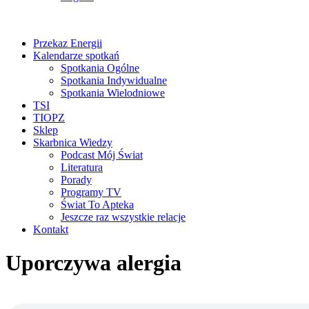
Przekaz Energii
Kalendarze spotkań
Spotkania Ogólne
Spotkania Indywidualne
Spotkania Wielodniowe
TSI
TIOPZ
Sklep
Skarbnica Wiedzy
Podcast Mój Świat
Literatura
Porady
Programy TV
Świat To Apteka
Jeszcze raz wszystkie relacje
Kontakt
Uporczywa alergia