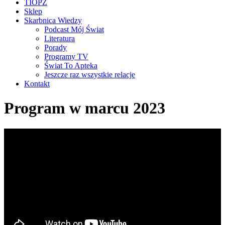
TIOPZ
Sklep
Skarbnica Wiedzy
Podcast Mój Świat
Literatura
Porady
Programy TV
Świat To Apteka
Jeszcze raz wszystkie relacje
Kontakt
Program w marcu 2023