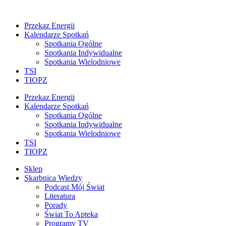
Przekaz Energii
Kalendarze Spotkań
Spotkania Ogólne
Spotkania Indywidualne
Spotkania Wielodniowe
TSI
TIOPZ
Przekaz Energii
Kalendarze Spotkań
Spotkania Ogólne
Spotkania Indywidualne
Spotkania Wielodniowe
TSI
TIOPZ
Sklep
Skarbnica Wiedzy
Podcast Mój Świat
Literatura
Porady
Świat To Apteka
Programy TV