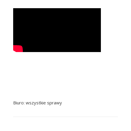
Biuro: wszystkie sprawy