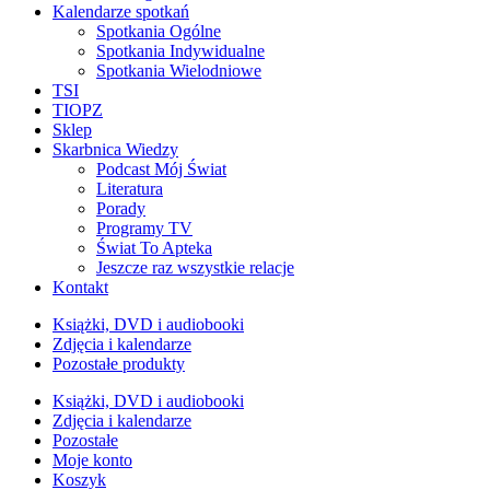
Kalendarze spotkań
Spotkania Ogólne
Spotkania Indywidualne
Spotkania Wielodniowe
TSI
TIOPZ
Sklep
Skarbnica Wiedzy
Podcast Mój Świat
Literatura
Porady
Programy TV
Świat To Apteka
Jeszcze raz wszystkie relacje
Kontakt
Książki, DVD i audiobooki
Zdjęcia i kalendarze
Pozostałe produkty
Książki, DVD i audiobooki
Zdjęcia i kalendarze
Pozostałe
Moje konto
Koszyk