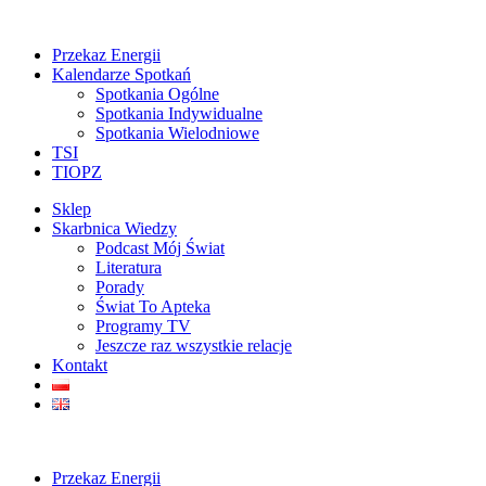
Przekaz Energii
Kalendarze Spotkań
Spotkania Ogólne
Spotkania Indywidualne
Spotkania Wielodniowe
TSI
TIOPZ
Sklep
Skarbnica Wiedzy
Podcast Mój Świat
Literatura
Porady
Świat To Apteka
Programy TV
Jeszcze raz wszystkie relacje
Kontakt
Przekaz Energii