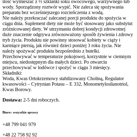
ilość wymieszać z ½ szklanki soku owocowego, warzywnego lub
wody. Sporządzony roztwór wypić. Nie zaleca się spożywania
preparatu bez wcześniejszego rozcieńczenia z wodą.
Nie należy przekraczać zalecanej porcji produktu do spożycia w
ciągu dnia. Suplement diety nie może być stosowany jako substytut
zróżnicowanej diety. W utrzymaniu dobrej kondycji zdrowotnej
duże znaczenie odgrywa zrównoważony sposób żywienia i zdrowy
tryb życia. Produktu nie powinny stosować kobiety w ciąży i
karmiące piersią, jak również dzieci poniżej 3 roku życia. Nie
należy spożywać produktu bezpośrednio z butelki.
Przechowywać w temperaturze pokojowej, korzystnie w ciemnym
miejscu, niedostępnym dla małych dzieci. Po otwarciu
przechowywać w lodówce i spożyć w ciągu 3 miesięcy.
Składniki:
Woda, Kwas Ortokrzemowy stabilizowany Choliną, Regulator
kwasowości – Cytrynian Potasu – E 332, Monometylosilanotriol,
Kwas Borowy.
Dostawa:
2-5 dni roboczych.
Biuro: wszystkie sprawy
+48 799 041 979
+48 22 758 92 92