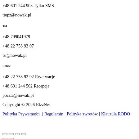
+48 601 244 903 Tylko SMS
tiopz@nowak.pl
TSI
+48 799041979
+48 22 758 93 07
tsi@nowak.pl
Hotele
+48 22 758 92 92 Rezerwacje
+48 601 244 502 Recepcja
poczta@nowak.pl
Copyright © 2026 RizzNet
Polityka Prywatności
|
Regulamin
|
Polityka zwrotów
|
Klauzula RODO