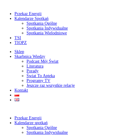
Przekaz Energii
Kalendarze Spotkań
Spotkania Ogólne
Spotkania Indywidualne
Spotkania Wielodniowe
TSI
TIOPZ
Sklep
Skarbnica Wiedzy
Podcast Mój Świat
Literatura
Porady
Świat To Apteka
Programy TV
Jeszcze raz wszystkie relacje
Kontakt
Przekaz Energii
Kalendarze spotkań
Spotkania Ogólne
Spotkania Indywidualne