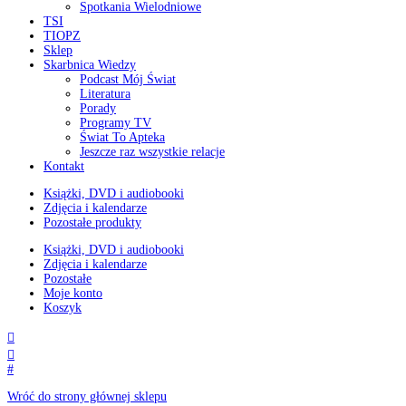
Spotkania Wielodniowe
TSI
TIOPZ
Sklep
Skarbnica Wiedzy
Podcast Mój Świat
Literatura
Porady
Programy TV
Świat To Apteka
Jeszcze raz wszystkie relacje
Kontakt
Książki, DVD i audiobooki
Zdjęcia i kalendarze
Pozostałe produkty
Książki, DVD i audiobooki
Zdjęcia i kalendarze
Pozostałe
Moje konto
Koszyk


#
Wróć do strony głównej sklepu