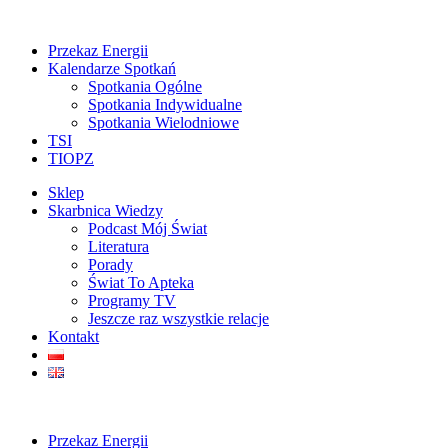
Przekaz Energii
Kalendarze Spotkań
Spotkania Ogólne
Spotkania Indywidualne
Spotkania Wielodniowe
TSI
TIOPZ
Sklep
Skarbnica Wiedzy
Podcast Mój Świat
Literatura
Porady
Świat To Apteka
Programy TV
Jeszcze raz wszystkie relacje
Kontakt
Przekaz Energii