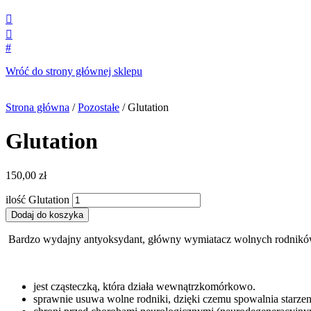


#
Wróć do strony głównej sklepu
Strona główna
/
Pozostałe
/ Glutation
Glutation
150,00
zł
ilość Glutation
Dodaj do koszyka
Bardzo wydajny antyoksydant, główny wymiatacz wolnych rodników
jest cząsteczką, która działa wewnątrzkomórkowo.
sprawnie usuwa wolne rodniki, dzięki czemu spowalnia starze