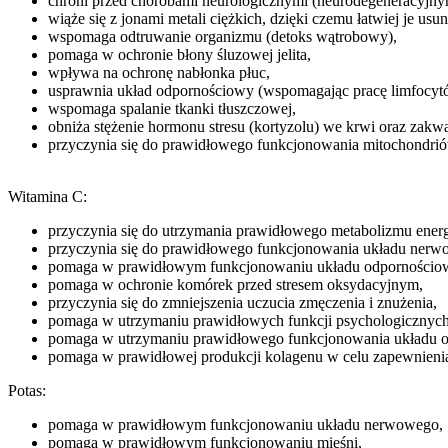
chroni przed chorobami neurologicznymi (neurodegeneracyjny
wiąże się z jonami metali ciężkich, dzięki czemu łatwiej je usu
wspomaga odtruwanie organizmu (detoks wątrobowy),
pomaga w ochronie błony śluzowej jelita,
wpływa na ochronę nabłonka płuc,
usprawnia układ odpornościowy (wspomagając pracę limfocyt
wspomaga spalanie tkanki tłuszczowej,
obniża stężenie hormonu stresu (kortyzolu) we krwi oraz zak
przyczynia się do prawidłowego funkcjonowania mitochondri
Witamina C:
przyczynia się do utrzymania prawidłowego metabolizmu ener
przyczynia się do prawidłowego funkcjonowania układu nerw
pomaga w prawidłowym funkcjonowaniu układu odpornościo
pomaga w ochronie komórek przed stresem oksydacyjnym,
przyczynia się do zmniejszenia uczucia zmęczenia i znużenia,
pomaga w utrzymaniu prawidłowych funkcji psychologicznych
pomaga w utrzymaniu prawidłowego funkcjonowania układu od
pomaga w prawidłowej produkcji kolagenu w celu zapewnienia 
Potas:
pomaga w prawidłowym funkcjonowaniu układu nerwowego,
pomaga w prawidłowym funkcjonowaniu mięśni,