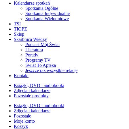
Kalendarze spotkań
Spotkania Ogólne
Spotkania Indywidualne
Spotkania Wielodniowe
TSI
TIOPZ
Sklep
Skarbnica Wiedzy
Podcast Mój Świat
Literatura
Porady
Programy TV
Świat To Apteka
Jeszcze raz wszystkie relacje
Kontakt
Książki, DVD i audiobooki
Zdjęcia i kalendarze
Pozostałe produkty
Książki, DVD i audiobooki
Zdjęcia i kalendarze
Pozostałe
Moje konto
Koszyk