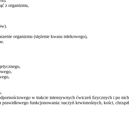
mi),
nąć z organizmu,
ów).
waszenie organizmu (stężenie kwasu mlekowego),
ów.
getycznego,
owego,
wego,
,
pornościowego w trakcie intensywnych ćwiczeń ﬁzycznych i po nich
prawidłowego funkcjonowania: naczyń krwionośnych, kości, chrząstki