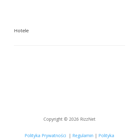
tsi@nowak.pl
Hotele
+48 22 758 92 92 Rezerwacje
+48 601 244 502 Recepcja
poczta@nowak.pl
Copyright © 2026 RizzNet
Polityka Prywatności
|
Regulamin
|
Polityka