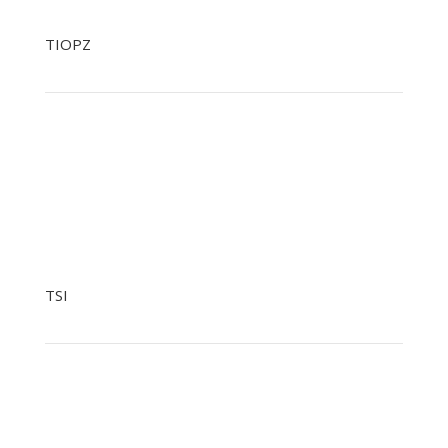
TIOPZ
+48 22 758 92 34
+48 601 244 903 Tylko SMS
tiopz@nowak.pl
TSI
+48 799041979
+48 22 758 93 07