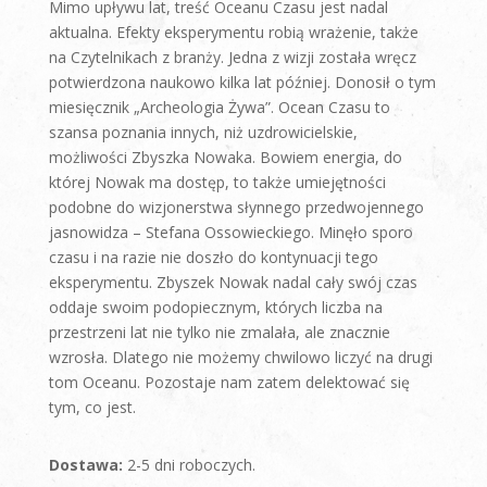
Mimo upływu lat, treść Oceanu Czasu jest nadal
aktualna. Efekty eksperymentu robią wrażenie, także
na Czytelnikach z branży. Jedna z wizji została wręcz
potwierdzona naukowo kilka lat później. Donosił o tym
miesięcznik „Archeologia Żywa”. Ocean Czasu to
szansa poznania innych, niż uzdrowicielskie,
możliwości Zbyszka Nowaka. Bowiem energia, do
której Nowak ma dostęp, to także umiejętności
podobne do wizjonerstwa słynnego przedwojennego
jasnowidza – Stefana Ossowieckiego. Minęło sporo
czasu i na razie nie doszło do kontynuacji tego
eksperymentu. Zbyszek Nowak nadal cały swój czas
oddaje swoim podopiecznym, których liczba na
przestrzeni lat nie tylko nie zmalała, ale znacznie
wzrosła. Dlatego nie możemy chwilowo liczyć na drugi
tom Oceanu. Pozostaje nam zatem delektować się
tym, co jest.
Dostawa:
2-5 dni roboczych.