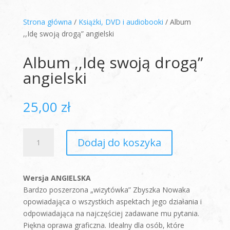
Strona główna
/
Książki, DVD i audiobooki
/ Album
,,Idę swoją drogą” angielski
Album ,,Idę swoją drogą”
angielski
25,00
zł
ilość
Dodaj do koszyka
Album
,,Idę
swoją
Wersja ANGIELSKA
drogą”
Bardzo poszerzona „wizytówka” Zbyszka Nowaka
angielski
opowiadająca o wszystkich aspektach jego działania i
odpowiadająca na najczęściej zadawane mu pytania.
Piękna oprawa graficzna. Idealny dla osób, które