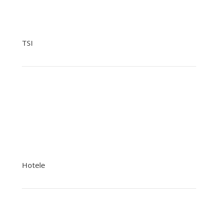
tiopz@nowak.pl
TSI
+48 799041979
+48 22 758 93 07
tsi@nowak.pl
Hotele