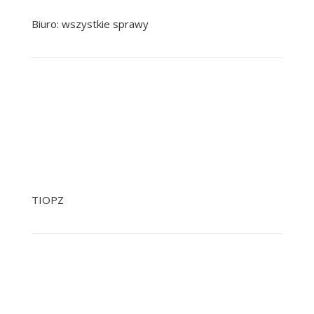
Biuro: wszystkie sprawy
+48 799 041 979
+48 22 758 92 92
pomoc@nowak.pl
TIOPZ
+48 22 758 92 34
+48 601 244 903 Tylko SMS