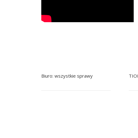
Biuro: wszystkie sprawy
TIO
+48 799 041 979
+48 22 758 92 92
+
pomoc@nowak.pl