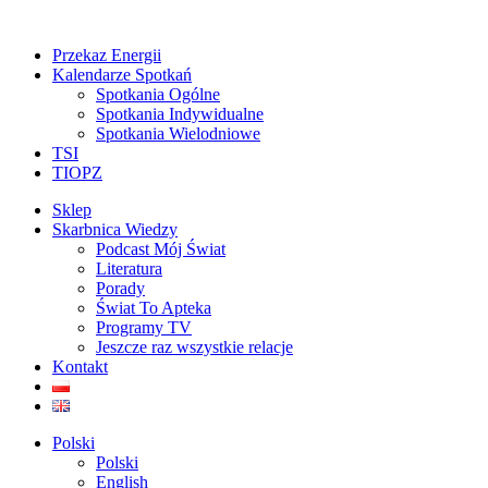
Przekaz Energii
Kalendarze Spotkań
Spotkania Ogólne
Spotkania Indywidualne
Spotkania Wielodniowe
TSI
TIOPZ
Sklep
Skarbnica Wiedzy
Podcast Mój Świat
Literatura
Porady
Świat To Apteka
Programy TV
Jeszcze raz wszystkie relacje
Kontakt
Polski
Polski
English