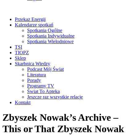
Przekaz Energii
Kalendarze spotkań
Spotkania Ogólne
Spotkania Indywidualne
Spotkania Wielodniowe
TSI
TIOPZ
Sklep
Skarbnica Wiedzy
Podcast Mój Świat
Literatura
Porady
Programy TV
Świat To Apteka
Jeszcze raz wszystkie relacje
Kontakt
Zbyszek Nowak’s Archive –
This or That Zbyszek Nowak