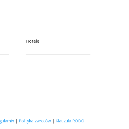
Hotele
+48 22 758 92 92 Rezerwacje
+48 601 244 502 Recepcja
poczta@nowak.pl
gulamin
|
Polityka zwrotów
|
Klauzula RODO