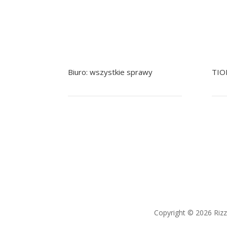
Biuro: wszystkie sprawy
TIO
+48 799 041 979
+48 22 758 92 92
+
pomoc@nowak.pl
Copyright © 2026 Riz