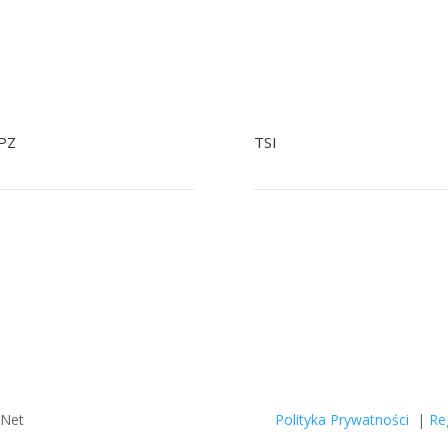
PZ
TSI
+48 22 758 92 34
+48 799041979
48 601 244 903 Tylko SMS
+48 22 758 93 07
tiopz@nowak.pl
tsi@nowak.pl
zNet
Polityka Prywatności
|
Re