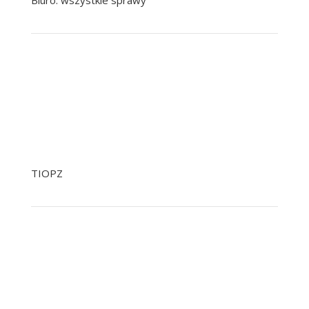
Biuro: wszystkie sprawy
+48 799 041 979
+48 22 758 92 92
pomoc@nowak.pl
TIOPZ
+48 22 758 92 34
+48 601 244 903 Tylko SMS