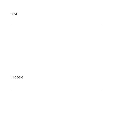
tiopz@nowak.pl
TSI
+48 799041979
+48 22 758 93 07
tsi@nowak.pl
Hotele
+48 22 758 92 92 Rezerwacje