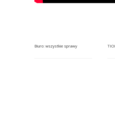
Biuro: wszystkie sprawy
TIO
+48 799 041 979
+48 22 758 92 92
+
pomoc@nowak.pl