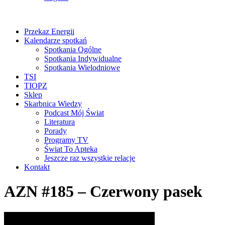
Przekaz Energii
Kalendarze spotkań
Spotkania Ogólne
Spotkania Indywidualne
Spotkania Wielodniowe
TSI
TIOPZ
Sklep
Skarbnica Wiedzy
Podcast Mój Świat
Literatura
Porady
Programy TV
Świat To Apteka
Jeszcze raz wszystkie relacje
Kontakt
AZN #185 – Czerwony pasek