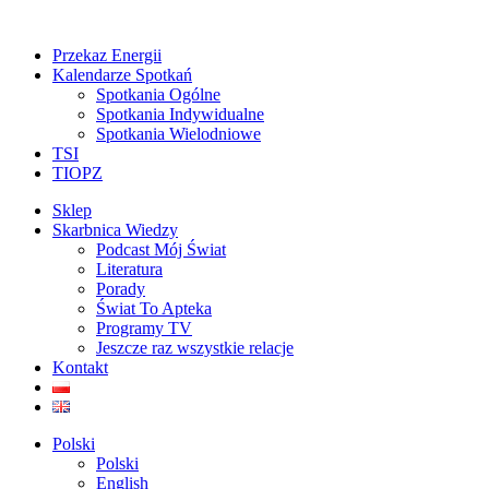
Przekaz Energii
Kalendarze Spotkań
Spotkania Ogólne
Spotkania Indywidualne
Spotkania Wielodniowe
TSI
TIOPZ
Sklep
Skarbnica Wiedzy
Podcast Mój Świat
Literatura
Porady
Świat To Apteka
Programy TV
Jeszcze raz wszystkie relacje
Kontakt
Polski
Polski
English