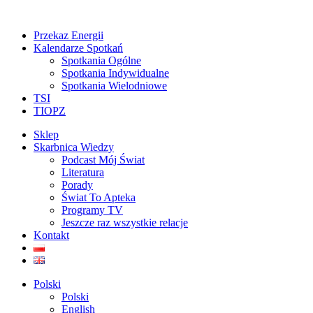
Przekaz Energii
Kalendarze Spotkań
Spotkania Ogólne
Spotkania Indywidualne
Spotkania Wielodniowe
TSI
TIOPZ
Sklep
Skarbnica Wiedzy
Podcast Mój Świat
Literatura
Porady
Świat To Apteka
Programy TV
Jeszcze raz wszystkie relacje
Kontakt
Polski
Polski
English