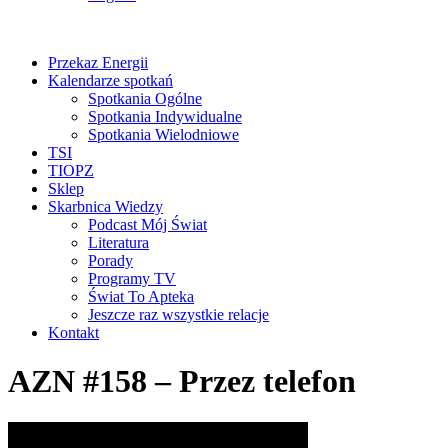
Przekaz Energii
Kalendarze spotkań
Spotkania Ogólne
Spotkania Indywidualne
Spotkania Wielodniowe
TSI
TIOPZ
Sklep
Skarbnica Wiedzy
Podcast Mój Świat
Literatura
Porady
Programy TV
Świat To Apteka
Jeszcze raz wszystkie relacje
Kontakt
AZN #158 – Przez telefon