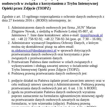
osobowych w związku z korzystaniem z Trybu Intensywnej
Opieki przez Zdjęcie (TIOPZ)
Zgodnie z art. 13
ogólnego rozporządzenia o ochronie danych osobowych z
dnia 27 kwietnia 2016 r. (RODO)
informujemy, że:
Administratorem danych osobowych jest firma „SUN” Marian
Zbigniew Nowak, z siedzibą w Podkowie Leśnej 05-807, ul.
Jaśminowa 7. Inne dane kontaktowe: adres e-mail:
tiopz@nowak.pl
tel.: +48 22 758-92-92, +48 22 758-92-34 (pon.-pt. 7:30 – 16.00);
Administrator wyznaczył Inspektora Ochrony Danych, z którym
można się skontaktować pisząc na adres email:
m.oleksowicz@dpodataprotect.pl
w sprawach dotyczących
przetwarzania danych osobowych oraz korzystania z praw
związanych z przetwarzaniem danych.
Przetwarzam Państwa dane osobowe w celach związanych z
wykonywaniem i obsługą zawartej umowy o świadczenie usługi
Trybu Intensywnej Opieki przez Zdjęcie (TIOPZ).
Podstawą prawną przetwarzania danych osobowych jest:
podjęcie działań na Państwa żądanie przed zawarciem umowy oraz w
celu realizacji umowy zawartej z Administratorem. Podstawą prawną
przetwarzania danych osobowych jest art. 6 ust. 1 lit. b RODO;
zgoda na przetwarzanie Państwa danych osobowych wyrażona
poprzez zaznaczenie na formularzu zgłoszeniowym stosownej zgody
na przetwarzanie danych osobowych zawartych na danym
formularzu, w tym wizerunku (zdjęcie). Podstawą prawną