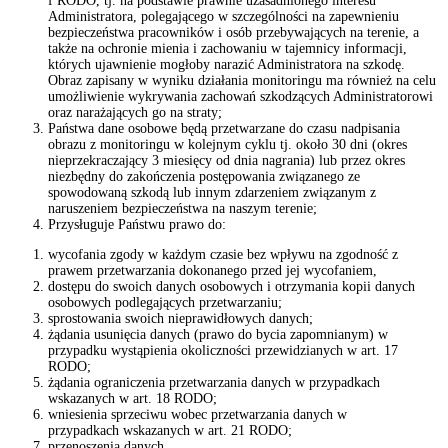
f RODO, tj. na podstawie prawnie uzasadnionego interesu
Administratora, polegającego w szczególności na zapewnieniu
bezpieczeństwa pracowników i osób przebywających na terenie, a
także na ochronie mienia i zachowaniu w tajemnicy informacji,
których ujawnienie mogłoby narazić Administratora na szkodę.
Obraz zapisany w wyniku działania monitoringu ma również na celu
umożliwienie wykrywania zachowań szkodzących Administratorowi
oraz narażających go na straty;
Państwa dane osobowe będą przetwarzane do czasu nadpisania
obrazu z monitoringu w kolejnym cyklu tj. około 30 dni (okres
nieprzekraczający 3 miesięcy od dnia nagrania) lub przez okres
niezbędny do zakończenia postępowania związanego ze
spowodowaną szkodą lub innym zdarzeniem związanym z
naruszeniem bezpieczeństwa na naszym terenie;
Przysługuje Państwu prawo do:
wycofania zgody w każdym czasie bez wpływu na zgodność z
prawem przetwarzania dokonanego przed jej wycofaniem,
dostępu do swoich danych osobowych i otrzymania kopii danych
osobowych podlegających przetwarzaniu;
sprostowania swoich nieprawidłowych danych;
żądania usunięcia danych (prawo do bycia zapomnianym) w
przypadku wystąpienia okoliczności przewidzianych w art. 17
RODO;
żądania ograniczenia przetwarzania danych w przypadkach
wskazanych w art. 18 RODO;
wniesienia sprzeciwu wobec przetwarzania danych w
przypadkach wskazanych w art. 21 RODO;
przenoszenia danych.