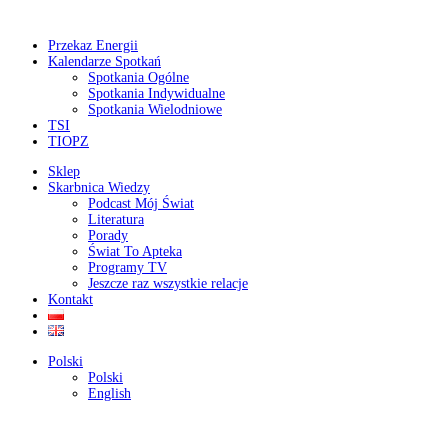
Przekaz Energii
Kalendarze Spotkań
Spotkania Ogólne
Spotkania Indywidualne
Spotkania Wielodniowe
TSI
TIOPZ
Sklep
Skarbnica Wiedzy
Podcast Mój Świat
Literatura
Porady
Świat To Apteka
Programy TV
Jeszcze raz wszystkie relacje
Kontakt
Polski
Polski
English