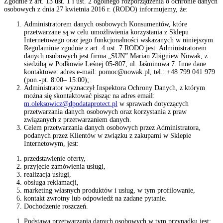
Zgodnie z art. 13 ust. 1 i ust. 2 ogólnego rozporządzenia o ochronie danych
osobowych z dnia 27 kwietnia 2016 r. (RODO) informujemy, że:
Administratorem danych osobowych Konsumentów, które
przetwarzane są w celu umożliwienia korzystania z Sklepu
Internetowego oraz jego funkcjonalności wskazanych w niniejszym
Regulaminie zgodnie z art. 4 ust. 7 RODO jest: Administratorem
danych osobowych jest firma „SUN” Marian Zbigniew Nowak, z
siedzibą w Podkowie Leśnej 05-807, ul. Jaśminowa 7. Inne dane
kontaktowe: adres e-mail: pomoc@nowak.pl, tel.: +48 799 041 979
(pon.-pt. 8:00– 15:00);
Administrator wyznaczył Inspektora Ochrony Danych, z którym
można się skontaktować pisząc na adres email:
m.oleksowicz@dpodataprotect.pl
w sprawach dotyczących
przetwarzania danych osobowych oraz korzystania z praw
związanych z przetwarzaniem danych.
Celem przetwarzania danych osobowych przez Administratora,
podanych przez Klientów w związku z zakupami w Sklepie
Internetowym, jest:
przedstawienie oferty,
przyjęcie zamówienia usługi,
realizacja usługi,
obsługa reklamacji,
marketing własnych produktów i usług, w tym profilowanie,
kontakt zwrotny lub odpowiedź na zadane pytanie.
Dochodzenie roszczeń.
Podstawą przetwarzania danych osobowych w tym przypadku jest: