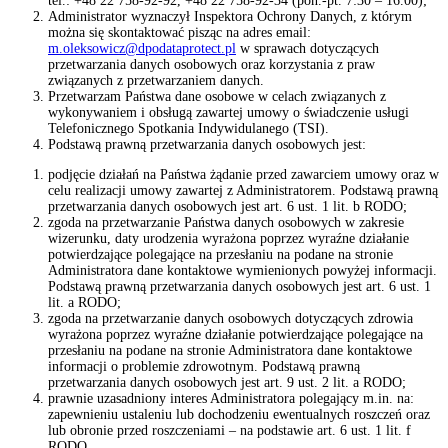
tel.: +48 22 758-92-92, +48 22 758-92-34 (pon.-pt. 7:30 – 16.00);
Administrator wyznaczył Inspektora Ochrony Danych, z którym
można się skontaktować pisząc na adres email:
m.oleksowicz@dpodataprotect.pl
w sprawach dotyczących
przetwarzania danych osobowych oraz korzystania z praw
związanych z przetwarzaniem danych.
Przetwarzam Państwa dane osobowe w celach związanych z
wykonywaniem i obsługą zawartej umowy o świadczenie usługi
Telefonicznego Spotkania Indywidulanego (TSI).
Podstawą prawną przetwarzania danych osobowych jest:
podjęcie działań na Państwa żądanie przed zawarciem umowy oraz w
celu realizacji umowy zawartej z Administratorem. Podstawą prawną
przetwarzania danych osobowych jest art. 6 ust. 1 lit. b RODO;
zgoda na przetwarzanie Państwa danych osobowych w zakresie
wizerunku, daty urodzenia wyrażona poprzez wyraźne działanie
potwierdzające polegające na przesłaniu na podane na stronie
Administratora dane kontaktowe wymienionych powyżej informacji.
Podstawą prawną przetwarzania danych osobowych jest art. 6 ust. 1
lit. a RODO;
zgoda na przetwarzanie danych osobowych dotyczących zdrowia
wyrażona poprzez wyraźne działanie potwierdzające polegające na
przesłaniu na podane na stronie Administratora dane kontaktowe
informacji o problemie zdrowotnym. Podstawą prawną
przetwarzania danych osobowych jest art. 9 ust. 2 lit. a RODO;
prawnie uzasadniony interes Administratora polegający m.in. na:
zapewnieniu ustaleniu lub dochodzeniu ewentualnych roszczeń oraz
lub obronie przed roszczeniami – na podstawie art. 6 ust. 1 lit. f
RODO.