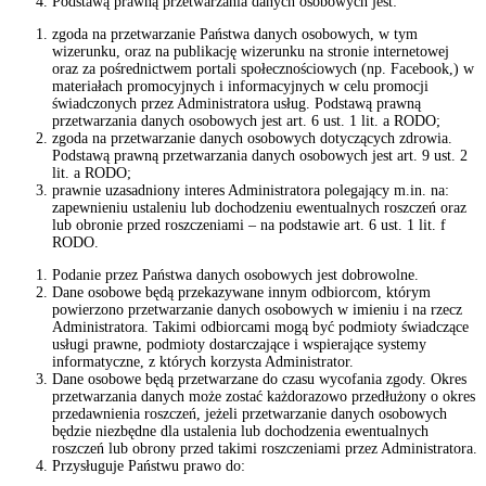
Podstawą prawną przetwarzania danych osobowych jest:
zgoda na przetwarzanie Państwa danych osobowych, w tym
wizerunku, oraz na publikację wizerunku na stronie internetowej
oraz za pośrednictwem portali społecznościowych (np. Facebook,) w
materiałach promocyjnych i informacyjnych w celu promocji
świadczonych przez Administratora usług. Podstawą prawną
przetwarzania danych osobowych jest art. 6 ust. 1 lit. a RODO;
zgoda na przetwarzanie danych osobowych dotyczących zdrowia.
Podstawą prawną przetwarzania danych osobowych jest art. 9 ust. 2
lit. a RODO;
prawnie uzasadniony interes Administratora polegający m.in. na:
zapewnieniu ustaleniu lub dochodzeniu ewentualnych roszczeń oraz
lub obronie przed roszczeniami – na podstawie art. 6 ust. 1 lit. f
RODO.
Podanie przez Państwa danych osobowych jest dobrowolne.
Dane osobowe będą przekazywane innym odbiorcom, którym
powierzono przetwarzanie danych osobowych w imieniu i na rzecz
Administratora. Takimi odbiorcami mogą być podmioty świadczące
usługi prawne, podmioty dostarczające i wspierające systemy
informatyczne, z których korzysta Administrator.
Dane osobowe będą przetwarzane do czasu wycofania zgody. Okres
przetwarzania danych może zostać każdorazowo przedłużony o okres
przedawnienia roszczeń, jeżeli przetwarzanie danych osobowych
będzie niezbędne dla ustalenia lub dochodzenia ewentualnych
roszczeń lub obrony przed takimi roszczeniami przez Administratora.
Przysługuje Państwu prawo do: