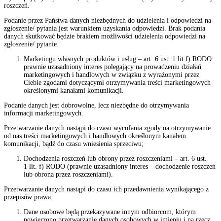
roszczeń.
Podanie przez Państwa danych niezbędnych do udzielenia i odpowiedzi na
zgłoszenie/ pytania jest warunkiem uzyskania odpowiedzi. Brak podania
danych skutkować będzie brakiem możliwości udzielenia odpowiedzi na
zgłoszenie/ pytanie.
Marketingu własnych produktów i usług – art. 6 ust. 1 lit f) RODO
prawnie uzasadniony interes polegający na prowadzeniu działań
marketingowych i handlowych w związku z wyrażonymi przez
Ciebie zgodami dotyczącymi otrzymywania treści marketingowych
określonymi kanałami komunikacji.
Podanie danych jest dobrowolne, lecz niezbędne do otrzymywania
informacji marketingowych.
Przetwarzanie danych nastąpi do czasu wycofania zgody na otrzymywanie
od nas treści marketingowych i handlowych określonym kanałem
komunikacji, bądź do czasu wniesienia sprzeciwu;
Dochodzenia roszczeń lub obrony przez roszczeniami –
art. 6 ust.
1 lit. f) RODO (prawnie uzasadniony interes – dochodzenie roszczeń
lub obrona przez roszczeniami).
Przetwarzanie danych nastąpi
do czasu ich przedawnienia wynikającego z
przepisów prawa.
Dane osobowe będą przekazywane innym odbiorcom, którym
powierzono przetwarzanie danych osobowych w imieniu i na rzecz