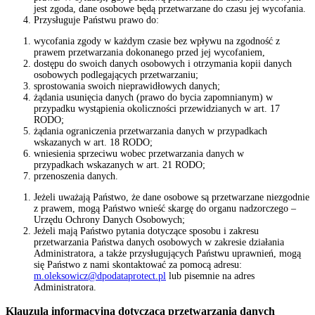
jest zgoda, dane osobowe będą przetwarzane do czasu jej wycofania.
Przysługuje Państwu prawo do:
wycofania zgody w każdym czasie bez wpływu na zgodność z
prawem przetwarzania dokonanego przed jej wycofaniem,
dostępu do swoich danych osobowych i otrzymania kopii danych
osobowych podlegających przetwarzaniu;
sprostowania swoich nieprawidłowych danych;
żądania usunięcia danych (prawo do bycia zapomnianym) w
przypadku wystąpienia okoliczności przewidzianych w art. 17
RODO;
żądania ograniczenia przetwarzania danych w przypadkach
wskazanych w art. 18 RODO;
wniesienia sprzeciwu wobec przetwarzania danych w
przypadkach wskazanych w art. 21 RODO;
przenoszenia danych.
Jeżeli uważają Państwo, że dane osobowe są przetwarzane niezgodnie
z prawem, mogą Państwo wnieść skargę do organu nadzorczego –
Urzędu Ochrony Danych Osobowych;
Jeżeli mają Państwo pytania dotyczące sposobu i zakresu
przetwarzania Państwa danych osobowych w zakresie działania
Administratora, a także przysługujących Państwu uprawnień, mogą
się Państwo z nami skontaktować za pomocą adresu:
m.oleksowicz@dpodataprotect.pl
lub pisemnie na adres
Administratora.
Klauzula informacyjna dotycząca przetwarzania danych