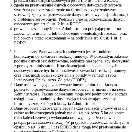
przetwarzania danych osobowych jest art. 6 ust. 1 lit. a RODO;
zgoda na przetwarzanie danych osobowych dotyczących zdrowia
wyrażona poprzez zaznaczenie na formularzu zgłoszeniowym
stosownej zgody na przetwarzanie danych osobowych, tj. informacji
o problemie zdrowotnym. Podstawą prawną przetwarzania danych
osobowych jest art. 9 ust. 2 lit. a RODO;
prawnie uzasadniony interes Administratora polegający m.in. na:
zapewnieniu ustaleniu lub dochodzeniu ewentualnych roszczeń oraz
lub obronie przed roszczeniami – na podstawie art. 6 ust. 1 lit. f
RODO.
Podanie przez Państwa danych osobowych jest warunkiem
koniecznym do zawarcia i realizacji umowy. W pozostałym zakresie
podanie danych jest dobrowolne, jednakże niezbędne, aby skorzystać
z porady Administratora. Konsekwencjami niepodania danych
osobowych może być brak możliwości zawarcia i realizacji umowy
oraz brak możliwości skorzystania z porady w ramach Trybu
Intensywnej Opieki przez Zdjęcie (TIOPZ).
Dane osobowe będą przekazywane innym odbiorcom, którym
powierzono przetwarzanie danych osobowych w imieniu i na rzecz
Administratora. Takimi odbiorcami mogą być podmioty świadczące
usługi prawne, podmioty dostarczające i wspierające systemy
informatyczne, z których korzysta Administrator.
Dane osobowe przetwarzane będą na czas realizacji umowy oraz dla
celów archiwizacyjnych jednak nie dłużej niż przez 5 lat od końca
roku kalendarzowego wykonania umowy, chyba że odpowiedni
przepis prawa stanowi inaczej. W przypadku przetwarzania danych w
oparciu o art. 6 ust. 1 lit f) RODO dane mogą być przetwarzane do
czasu wyrażenia przez Państwa sprzeciwu wobec przetwarzania