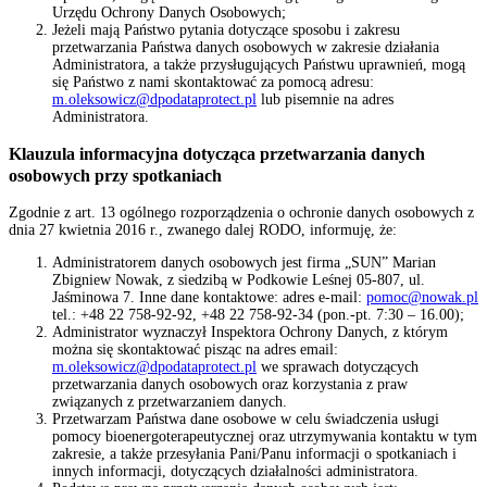
Urzędu Ochrony Danych Osobowych;
Jeżeli mają Państwo pytania dotyczące sposobu i zakresu
przetwarzania Państwa danych osobowych w zakresie działania
Administratora, a także przysługujących Państwu uprawnień, mogą
się Państwo z nami skontaktować za pomocą adresu:
m.oleksowicz@dpodataprotect.pl
lub pisemnie na adres
Administratora.
Klauzula informacyjna dotycząca przetwarzania danych
osobowych przy spotkaniach
Zgodnie z art. 13
ogólnego rozporządzenia o ochronie danych osobowych z
dnia 27 kwietnia 2016 r., zwanego dalej RODO,
informuję, że:
Administratorem danych osobowych jest firma „SUN” Marian
Zbigniew Nowak, z siedzibą w Podkowie Leśnej 05-807, ul.
Jaśminowa 7. Inne dane kontaktowe: adres e-mail:
pomoc@nowak.pl
tel.: +48 22 758-92-92, +48 22 758-92-34 (pon.-pt. 7:30 – 16.00);
Administrator wyznaczył Inspektora Ochrony Danych, z którym
można się skontaktować pisząc na adres email:
m.oleksowicz@dpodataprotect.pl
we sprawach dotyczących
przetwarzania danych osobowych oraz korzystania z praw
związanych z przetwarzaniem danych.
Przetwarzam Państwa dane osobowe w celu świadczenia usługi
pomocy bioenergoterapeutycznej oraz utrzymywania kontaktu w tym
zakresie, a także przesyłania Pani/Panu informacji o spotkaniach i
innych informacji, dotyczących działalności administratora.