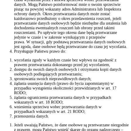
danych. Mogą Państwo poinformować mnie o swoim sprzeciwie
pisząc na powyżej wskazany adres Administratora lub Inspektora
ochrony danych. Okres przetwarzania danych może zostać
każdorazowo przedłużony o okres przedawnienia roszczeń, jeżeli
przetwarzanie danych osobowych będzie niezbędne dla ustalenia lub
dochodzenia ewentualnych roszczeń lub obrony przed takimi
roszczeniami. Po upływie tego okresu dane będą przetwarzane
jedynie w czasie i w zakresie wynikającym z przepisów
prawa. W sytuacji, gdy podstawą przetwarzania danych osobowych
jest zgoda, dane osobowe będą przetwarzane do czasu jej wycofania.
Przysługuje Państwu prawo do:
wycofania zgody w każdym czasie bez wpływu na zgodność z
prawem przetwarzania dokonanego przed jej wycofaniem,
dostępu do swoich danych osobowych i otrzymania kopii danych
osobowych podlegających przetwarzaniu;
sprostowania swoich nieprawidłowych danych;
żądania usunięcia danych (prawo do bycia zapomnianym) w
przypadku wystąpienia okoliczności przewidzianych w art. 17
RODO;
żądania ograniczenia przetwarzania danych w przypadkach
wskazanych w art. 18 RODO;
wniesienia sprzeciwu wobec przetwarzania danych w
przypadkach wskazanych w art. 21 RODO;
przenoszenia danych.
Jeżeli uważają Państwo, że dane osobowe są przetwarzane niezgodnie
z prawem, mogą Państwo wnieść skargę do organu nadzorczego –