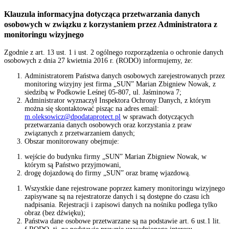
Klauzula informacyjna dotycząca przetwarzania danych
osobowych w związku z korzystaniem przez Administratora z
monitoringu wizyjnego
Zgodnie z art. 13 ust. 1 i ust. 2 ogólnego rozporządzenia o ochronie danych
osobowych z dnia 27 kwietnia 2016 r. (RODO) informujemy, że:
Administratorem Państwa danych osobowych zarejestrowanych przez
monitoring wizyjny jest firma „SUN” Marian Zbigniew Nowak, z
siedzibą w Podkowie Leśnej 05-807, ul. Jaśminowa 7;
Administrator wyznaczył Inspektora Ochrony Danych, z którym
można się skontaktować pisząc na adres email:
m.oleksowicz@dpodataprotect.pl
w sprawach dotyczących
przetwarzania danych osobowych oraz korzystania z praw
związanych z przetwarzaniem danych;
Obszar monitorowany obejmuje:
wejście do budynku firmy „SUN” Marian Zbigniew Nowak, w
którym są Państwo przyjmowani,
drogę dojazdową do firmy „SUN” oraz bramę wjazdową.
Wszystkie dane rejestrowane poprzez kamery monitoringu wizyjnego
zapisywane są na rejestratorze danych i są dostępne do czasu ich
nadpisania. Rejestracji i zapisowi danych na nośniku podlega tylko
obraz (bez dźwięku);
Państwa dane osobowe przetwarzane są na podstawie art. 6 ust.1 lit.