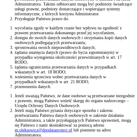
Administratora. Takimi odbiorcami mogą być podmioty świadczące
usługi prawne, podmioty dostarczające i wspierające systemy
informatyczne, z których korzysta Administrator.
Przysługuje Państwu prawo do:
wycofania zgody w każdym czasie bez wpływu na zgodność z
prawem przetwarzania dokonanego przed jej wycofaniem,
dostępu do swoich danych osobowych i otrzymania kopii danych
osobowych podlegających przetwarzaniu;
sprostowania swoich nieprawidłowych danych;
żądania usunięcia danych (prawo do bycia zapomnianym) w
przypadku wystąpienia okoliczności przewidzianych w art. 17
RODO;
żądania ograniczenia przetwarzania danych w przypadkach
wskazanych w art. 18 RODO;
wniesienia sprzeciwu wobec przetwarzania danych w
przypadkach wskazanych w art. 21 RODO;
przenoszenia danych.
Jeżeli uważają Państwo, że dane osobowe są przetwarzane niezgodnie
z prawem, mogą Państwo wnieść skargę do organu nadzorczego –
Urzędu Ochrony Danych Osobowych.
Jeżeli mają Państwo pytania dotyczące sposobu i zakresu
przetwarzania Państwa danych osobowych w zakresie działania
Administratora, a także przysługujących Państwu uprawnień, mogą
się Państwo z nami skontaktować za pomocą adresu:
m.oleksowicz@dpodataprotect.pl
lub pisemnie na adres
Administratora.