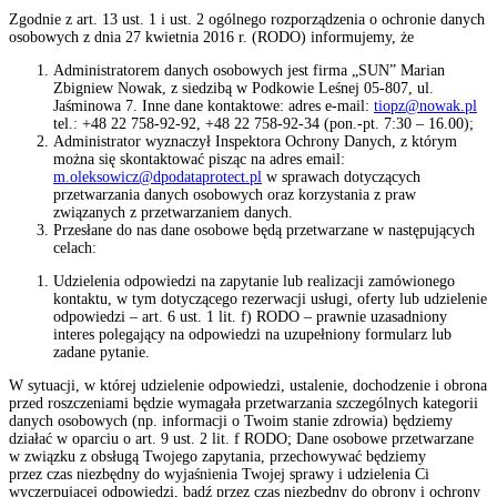
Zgodnie z art. 13 ust. 1 i ust. 2 ogólnego rozporządzenia o ochronie danych
osobowych z dnia 27 kwietnia 2016 r. (RODO) informujemy, że
Administratorem danych osobowych jest firma „SUN” Marian
Zbigniew Nowak, z siedzibą w Podkowie Leśnej 05-807, ul.
Jaśminowa 7. Inne dane kontaktowe: adres e-mail:
tiopz@nowak.pl
tel.: +48 22 758-92-92, +48 22 758-92-34 (pon.-pt. 7:30 – 16.00);
Administrator wyznaczył Inspektora Ochrony Danych, z którym
można się skontaktować pisząc na adres email:
m.oleksowicz@dpodataprotect.pl
w sprawach dotyczących
przetwarzania danych osobowych oraz korzystania z praw
związanych z przetwarzaniem danych.
Przesłane do nas dane osobowe będą przetwarzane w następujących
celach:
Udzielenia odpowiedzi na zapytanie lub realizacji zamówionego
kontaktu, w tym dotyczącego rezerwacji usługi, oferty lub udzielenie
odpowiedzi – art. 6 ust. 1 lit. f) RODO – prawnie uzasadniony
interes polegający na odpowiedzi na uzupełniony formularz lub
zadane pytanie.
W sytuacji, w której udzielenie odpowiedzi, ustalenie, dochodzenie i obrona
przed roszczeniami będzie wymagała przetwarzania szczególnych kategorii
danych osobowych (np. informacji o Twoim stanie zdrowia) będziemy
działać w oparciu o art. 9 ust. 2 lit. f RODO; Dane osobowe przetwarzane
w związku z obsługą Twojego zapytania, przechowywać będziemy
przez czas niezbędny do wyjaśnienia Twojej sprawy i udzielenia Ci
wyczerpującej odpowiedzi, bądź przez czas niezbędny do obrony i ochrony