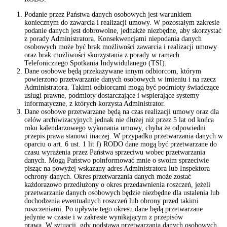
Podanie przez Państwa danych osobowych jest warunkiem
koniecznym do zawarcia i realizacji umowy. W pozostałym zakresie
podanie danych jest dobrowolne, jednakże niezbędne, aby skorzystać
z porady Administratora. Konsekwencjami niepodania danych
osobowych może być brak możliwości zawarcia i realizacji umowy
oraz brak możliwości skorzystania z porady w ramach
Telefonicznego Spotkania Indywidulanego (TSI).
Dane osobowe będą przekazywane innym odbiorcom, którym
powierzono przetwarzanie danych osobowych w imieniu i na rzecz
Administratora. Takimi odbiorcami mogą być podmioty świadczące
usługi prawne, podmioty dostarczające i wspierające systemy
informatyczne, z których korzysta Administrator.
Dane osobowe przetwarzane będą na czas realizacji umowy oraz dla
celów archiwizacyjnych jednak nie dłużej niż przez 5 lat od końca
roku kalendarzowego wykonania umowy, chyba że odpowiedni
przepis prawa stanowi inaczej. W przypadku przetwarzania danych w
oparciu o art. 6 ust. 1 lit f) RODO dane mogą być przetwarzane do
czasu wyrażenia przez Państwa sprzeciwu wobec przetwarzania
danych. Mogą Państwo poinformować mnie o swoim sprzeciwie
pisząc na powyżej wskazany adres Administratora lub Inspektora
ochrony danych. Okres przetwarzania danych może zostać
każdorazowo przedłużony o okres przedawnienia roszczeń, jeżeli
przetwarzanie danych osobowych będzie niezbędne dla ustalenia lub
dochodzenia ewentualnych roszczeń lub obrony przed takimi
roszczeniami. Po upływie tego okresu dane będą przetwarzane
jedynie w czasie i w zakresie wynikającym z przepisów
prawa. W sytuacji, gdy podstawą przetwarzania danych osobowych