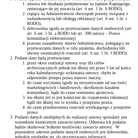
umowa lub działania podejmowane na żądanie Kupującego,
zmierzające do jej zawarcia (art. 6 ust. 1 lit. b RODO),
ciążący na Administratorze obowiązek prawny związany z
rachunkowością lub obsługą reklamacji (art. 6 ust. 1 lit. c
RODO),
dobrowolna zgoda na przetwarzanie danych osobowych (art.
art. 6 ust. 1 lit. a RODO lub art. 398 ustawy – Prawo
komunikacji elektronicznej)
prawnie uzasadniony interes Administratora, polegający na
przetwarzaniu danych w celu ustalenia, dochodzenia lub
obrony ewentualnych roszczeń (art. 6 ust. 1 lit. f RODO).
Podane dane będą przetwarzane:
przez okres realizacji umowy oraz dla celów
archiwizacyjnych jednak nie dłużej niż przez 5 lat od końca
roku kalendarzowego wykonania umowy, chyba że
odpowiedni przepis prawa stanowi inaczej;
do czasu wycofania zgody na otrzymywanie od nas treści
marketingowych i handlowych, określonym kanałem
komunikacji, bądź do czasu wniesienia sprzeciwu;
nie dłużej niż to jest konieczne do rozpatrzenia reklamacji
bądź nie dłużej niż to wynika z przepisów prawa;
do czasu przedawnienia roszczeń wynikającego z przepisów
prawa
Podanie danych niezbędnych do realizacji umowy sprzedaży jest
warunkiem koniecznym zawarcia umowy. Odmowa ich podania
będzie skutkować brakiem możliwości zawarcia umowy. W
pozostałym zakresie podanie danych osobowych jest dobrowolne,
jednakże niezbędne np. do otrzymywania informacji