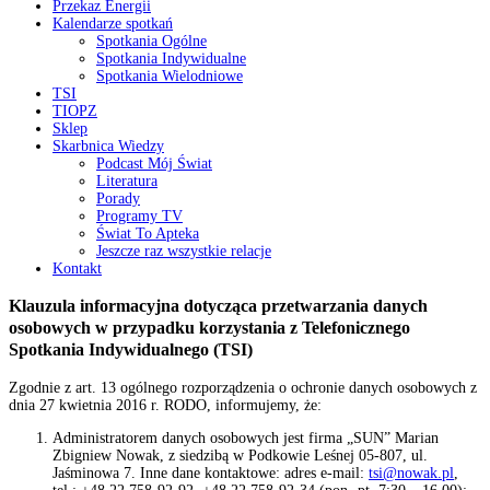
Przekaz Energii
Kalendarze spotkań
Spotkania Ogólne
Spotkania Indywidualne
Spotkania Wielodniowe
TSI
TIOPZ
Sklep
Skarbnica Wiedzy
Podcast Mój Świat
Literatura
Porady
Programy TV
Świat To Apteka
Jeszcze raz wszystkie relacje
Kontakt
Klauzula informacyjna dotycząca przetwarzania danych
osobowych w przypadku korzystania z Telefonicznego
Spotkania Indywidualnego (TSI)
Zgodnie z art. 13
ogólnego rozporządzenia o ochronie danych osobowych z
dnia 27 kwietnia 2016 r. RODO,
informujemy, że:
Administratorem danych osobowych jest firma „SUN” Marian
Zbigniew Nowak, z siedzibą w Podkowie Leśnej 05-807, ul.
Jaśminowa 7. Inne dane kontaktowe: adres e-mail:
tsi@nowak.pl
,