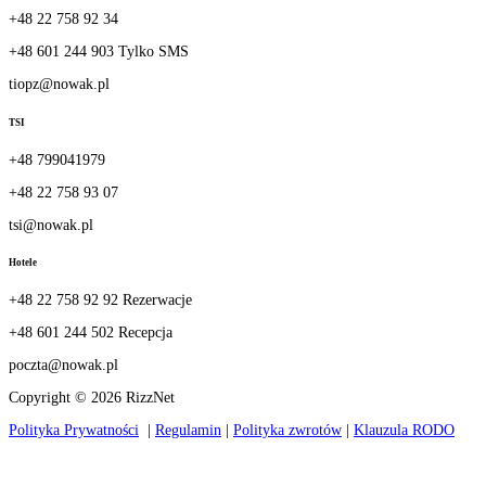
+48 22 758 92 34
+48 601 244 903 Tylko SMS
tiopz@nowak.pl
TSI
+48 799041979
+48 22 758 93 07
tsi@nowak.pl
Hotele
+48 22 758 92 92 Rezerwacje
+48 601 244 502 Recepcja
poczta@nowak.pl
Copyright © 2026 RizzNet
Polityka Prywatności
|
Regulamin
|
Polityka zwrotów
|
Klauzula RODO